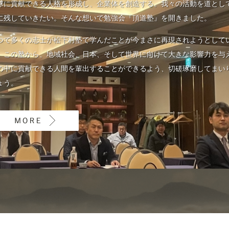
球に貢献できる人格を形成し、企業体を創造する。我々の活動を道とし
に残していきたい。そんな想いで勉強会『頂道塾』を開きました。
つて多くの志士が松下村塾で学んだことが今まさに再現されようとして
。この塾から、地域社会、日本、そして世界に向けて大きな影響力を与
の中に貢献できる人間を輩出することができるよう、切磋琢磨してまい
ょう。
MORE