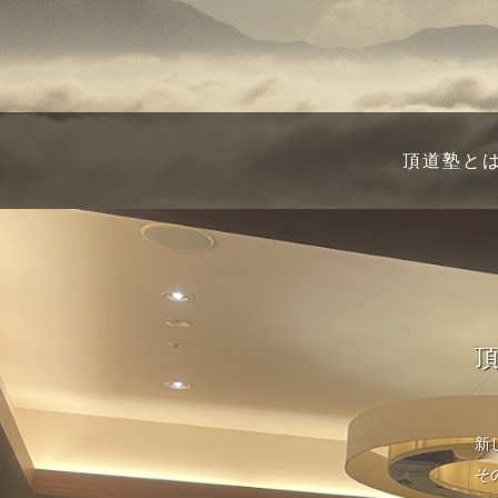
頂道塾と
新
そ