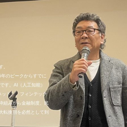
す。
95年のピークからすでに
です。AI（人工知能）
ネット）、フィンテック
枠組みから金融制度、民
大転換期を必然として到