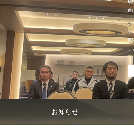
地
世
か
す
世
し
お知らせ