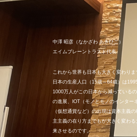
中澤 昭彦（なかざわ あきひこ）
エイムブレーントラスト代表
これから世界も日本も大きく変わりま
日本の生産人口（15歳～64歳）は19
1000万人がこの日本から減っているの
の進展、IOT（モノとモノのインター
（仮想通貨など）の出現は資本主義の
主主義の在り方までもが大きく変わる
来させるのです。