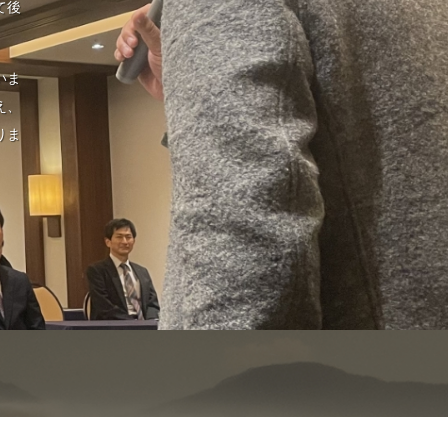
て後
いま
え、
りま